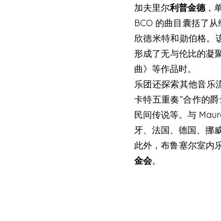
加夫里尔
利普金德
，
BCO 的曲目囊括了
欣德米特和勋伯格。
形成了无与伦比的凝聚力
曲》等作品时。
乐团还探索其他音乐流
卡特五重奏”合作的爵士
民间传说等。与 Ma
牙、法国、德国、挪
此外，布鲁塞尔室内
金会
。