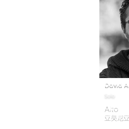
David 
Solo
Alto
亚美尼