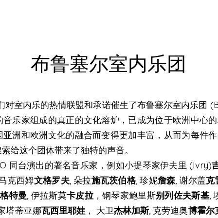
布鲁塞尔室内乐团
家们对室内乐的热情联盟和承诺催生了布鲁塞尔室内乐团 (B
的音乐家组成的真正的文化熔炉，已成为位于欧洲中心的
因亚洲和欧洲文化的融合而变得更加丰富，从而为每件作
搜索给这个团体带来了独特的声音。
O 同台演出的著名音乐家，例如小提琴家伊夫里 (Ivry)
, 马克西姆
文格罗夫
, 朵拉
施瓦茨伯格
, 珍妮
詹森
, 谢尔盖
克
尔
格特曼
, 伊拉斯莫
卡皮拉
，钢琴家鲍里斯
别列佐夫斯基
,
琴家塔蒂亚娜
瓦西里耶娃
， 大卫
杰林加斯
, 克劳迪奥
博霍尔