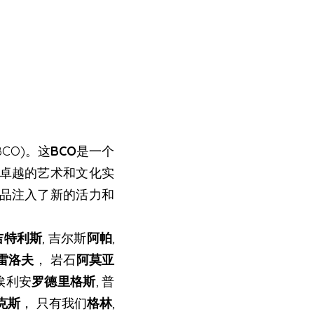
CO)。这
BCO
是一个
卓越的艺术和文化实
品注入了新的活力和
吉特利斯
, 吉尔斯
阿帕
,
雷洛夫
， 岩石
阿莫亚
 埃利安
罗德里格斯
, 普
克斯
， 只有我们
格林
,