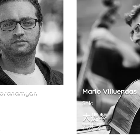
Mario Villuendas
Abrahamyan
Solo
大提琴
西班牙
亚