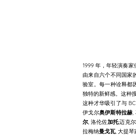
1999 年，年轻演奏
由来自六个不同国家
验室。每一种诠释都
独特的新鲜感。这种
这种才华吸引了与 BC
伊戈尔
奥伊斯特拉赫
尔
, 洛伦佐
加托
,迈克
拉梅纳
曼戈瓦
, 大提