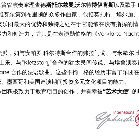
单簧管演奏家理查德
斯托尔兹曼
,沃尔特
博伊肯斯
以及歌手 Da
从维瓦尔第到布里顿的众多作曲家，包括莫扎特、埃尔加
该乐团最大的优势和独特之处在于它能够在没有指挥的情
和创造力，尤其是在表演勋伯格的《Verklärte Nac
派，如与安帕罗·科尔特斯合作的弗拉门戈、与米歇尔·比
乐、与“Kletzstory”合作的犹太民间传说、与埃鲁演
urane 合作的法语歌曲。这些不拘一格的经历丰富了乐团
威、墨西哥和美国巡演期间投资多元文化项目的能力。
乐团积极致力于教育项目的创作，并有幸被
“艺术大使”
的