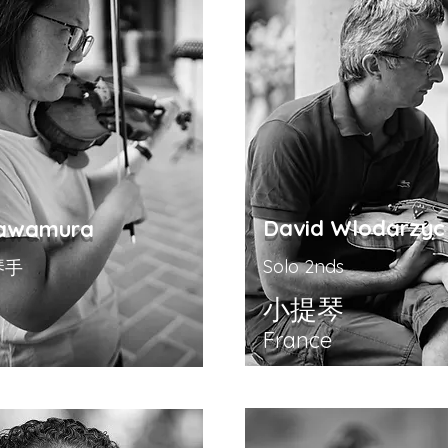
David Wlodarzyc
awamura
Solo 2nds
琴手
小提琴
France